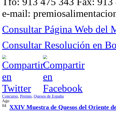
Tfo: 913 475 343 Fax: 913
e-mail: premiosalimentaci
Consultar Página Web de
Consultar Resolución en Bol
Concurso
,
Premio
,
Quesos de España
Ago
04
XXIV Muestra de Quesos del Oriente de