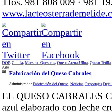
Tfos. 981 808 009 · 981 1
www.lacteosterrademelide.
DOP
,
Galicia
,
Maestros Queseros
,
Queso Arzua-Ulloa
,
Queso Tetilla
Ago
06
Fabricación del Queso Cabrales
Administrador
Fabricación del Queso
,
Noticias
,
Reportajes
Deje 
EL QUESO CABRALES CON 
azul elaborado con leche cr