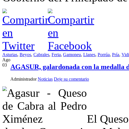
Asturias
,
Beyos
,
Cabrales
,
Feria
,
Gamoneu
,
Llanes
,
Porrúa
,
Pría
,
Vid
Ago
03
AGASUR, galardonada con la medalla de
Administrador
Noticias
Deje su comentario
El Queso