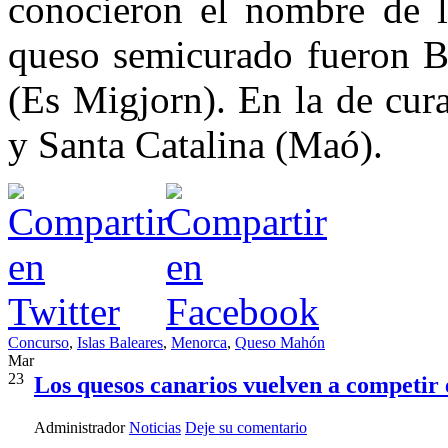
conocieron el nombre de lo
queso semicurado fueron Bi
(Es Migjorn). En la de cur
y Santa Catalina (Maó).
Concurso
,
Islas Baleares
,
Menorca
,
Queso Mahón
Mar
23
Los quesos canarios vuelven a competir 
Administrador
Noticias
Deje su comentario