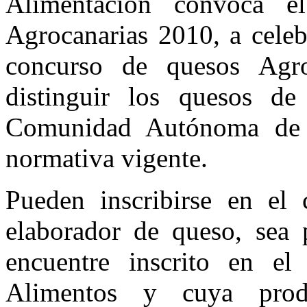
Alimentación convoca e
ha
sido
Agrocanarias 2010, a celeb
convocado
concurso de quesos Agro
distinguir los quesos de
Comunidad Autónoma de 
normativa vigente.
Pueden inscribirse en el 
elaborador de queso, sea p
encuentre inscrito en el
Alimentos y cuya prod