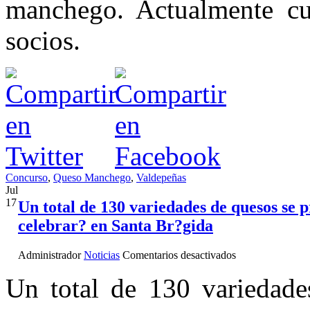
manchego. Actualmente c
socios.
Concurso
,
Queso Manchego
,
Valdepeñas
Jul
17
Un total de 130 variedades de quesos se 
celebrar? en Santa Br?gida
en
Administrador
Noticias
Comentarios desactivados
Un
total
Un total de 130 variedade
de
130