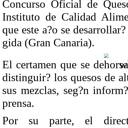
Concurso Oficial de Queso
variedades
de
quesos
Instituto de Calidad Alime
se
presentar?
que este a?o se desarrollar
n
al
IX
gida (Gran Canaria).
Concurso
de
Canarias
que
El certamen que se de
sa
se
celebrar?
distinguir? los quesos de al
en
Santa
Br?
sus mezclas, seg?n inform?
gida
prensa.
Por su parte, el direc