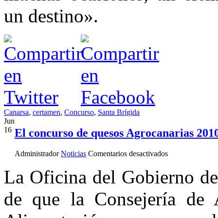
un destino».
Canarsa
,
certamen
,
Concurso
,
Santa Brígida
Jun
16
El concurso de quesos Agrocanarias 201
en
Administrador
Noticias
Comentarios desactivados
El
concurso
La Oficina del Gobierno d
de
quesos
de que la Consejería de A
Agrocanarias
2010
ya