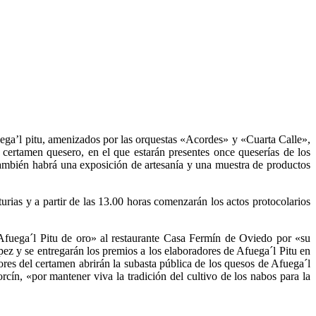
ega’l pitu, amenizados por las orquestas «Acordes» y «Cuarta Calle»,
l certamen quesero, en el que estarán presentes once queserías de los
ambién habrá una exposición de artesanía y una muestra de productos
rias y a partir de las 13.00 horas comenzarán los actos protocolarios
fuega´l Pitu de oro» al restaurante Casa Fermín de Oviedo por «su
pez y se entregarán los premios a los elaboradores de Afuega´l Pitu en
res del certamen abrirán la subasta pública de los quesos de Afuega´l
ín, «por mantener viva la tradición del cultivo de los nabos para la