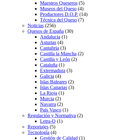
Maestros Queseros
(5)
Museos del Queso
(4)
Productores D.O.P.
(14)
Técnica del Queso
(7)
Noticias
(256)
Quesos de España
(30)
Andalucia
(1)
Asturias
(4)
Cantabria
(3)
Castilla la Mancha
(2)
Castilla y León
(2)
Cataluña
(1)
Extremadura
(3)
Galicia
(4)
Islas Baleares
(2)
Islas Canarias
(3)
La Rioja
(1)
Murcia
(2)
Navarra
(2)
País Vasco
(1)
Regulación y Normativa
(2)
Letra-Q
(1)
Reportajes
(5)
Tecnología
(4)
Gestión de Calidad
(1)