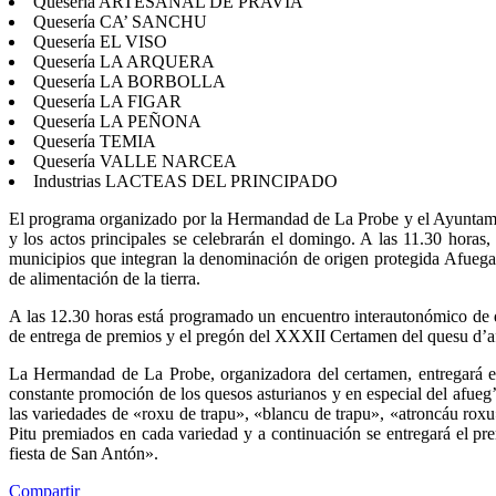
Quesería ARTESANAL DE PRAVIA
Quesería CA’ SANCHU
Quesería EL VISO
Quesería LA ARQUERA
Quesería LA BORBOLLA
Quesería LA FIGAR
Quesería LA PEÑONA
Quesería TEMIA
Quesería VALLE NARCEA
Industrias LACTEAS DEL PRINCIPADO
El programa organizado por la Hermandad de La Probe y el Ayuntamien
y los actos principales se celebrarán el domingo. A las 11.30 horas,
municipios que integran la denominación de origen protegida Afuega
de alimentación de la tierra.
A las 12.30 horas está programado un encuentro interautonómico de de
de entrega de premios y el pregón del XXXII Certamen del quesu d’af
La Hermandad de La Probe, organizadora del certamen, entregará e
constante promoción de los quesos asturianos y en especial del afueg’
las variedades de «roxu de trapu», «blancu de trapu», «atroncáu roxu
Pitu premiados en cada variedad y a continuación se entregará el pr
fiesta de San Antón».
Compartir