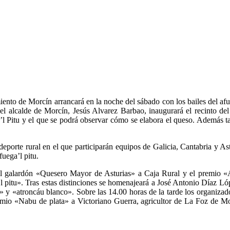
to de Morcín arrancará en la noche del sábado con los bailes del afu
 el alcalde de Morcín, Jesús Alvarez Barbao, inaugurará el recinto de
’l Pitu y el que se podrá observar cómo se elabora el queso. Además t
porte rural en el que participarán equipos de Galicia, Cantabria y Astu
uega’l pitu.
l galardón «Quesero Mayor de Asturias» a Caja Rural y el premio «A
l pitu». Tras estas distinciones se homenajeará a José Antonio Díaz Ló
» y «atroncáu blanco». Sobre las 14.00 horas de la tarde los organizado
emio «Nabu de plata» a Victoriano Guerra, agricultor de La Foz de Morc