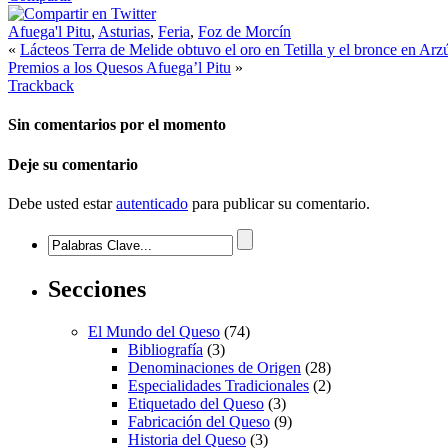
Afuega'l Pitu
,
Asturias
,
Feria
,
Foz de Morcín
«
Lácteos Terra de Melide obtuvo el oro en Tetilla y el bronce en Arz
Premios a los Quesos Afuega’l Pitu
»
Trackback
Sin comentarios
por el momento
Deje su comentario
Debe usted estar
autenticado
para publicar su comentario.
Secciones
El Mundo del Queso
(74)
Bibliografía
(3)
Denominaciones de Origen
(28)
Especialidades Tradicionales
(2)
Etiquetado del Queso
(3)
Fabricación del Queso
(9)
Historia del Queso
(3)