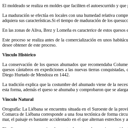
El moldeado se realiza en moldes que faciliten el autoescurrido y que p
La maduración se efectúa en locales con una humedad relativa compren
adquiera sus características.Si el tiempo de maduración de los quesucos
En las zonas de Aliva, Brez y Lomeña es caracterice de estos quesos 
Este proceso se realiza antes de la comercialización en unos habitá
desee obtener de este proceso.
Vinculo Histórico
La conservación de los quesos ahumados que recomendaba Columela, 
quesos cántabros en expediciones a las nuevas tierras conquistadas,
Diego Hurtado de Mendoza en 1442.
La tradición explica que la costumbre del ahumado viene de la neces
esta forma, además el queso se ahumaba y comprobaron que se alarga
Vinculo Natural
Orografía: La Liébana se encuentra situada en el Suroeste de la provin
Comarca de Liébana corresponde a una fosa tectónica de forma circul
mar, el paisaje es bastante accidentado en el que alternan estrechos y 