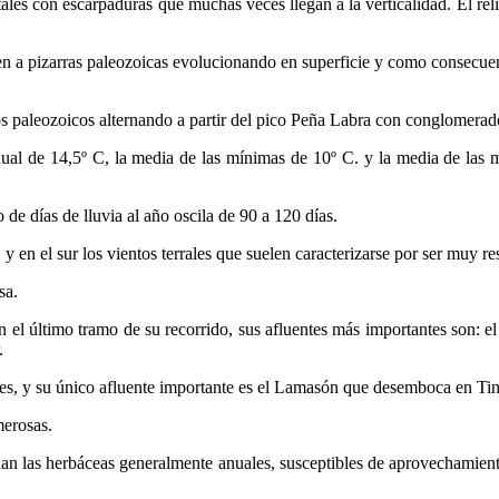
les con escarpaduras que muchas veces llegan a la verticalidad. El rel
en a pizarras paleozoicas evolucionando en superficie y como consecuen
os paleozoicos alternando a partir del pico Peña Labra con conglomerados
nual de 14,5º C, la media de las mínimas de 10º C. y la media de las 
e días de lluvia al año oscila de 90 a 120 días.
y en el sur los vientos terrales que suelen caracterizarse por ser muy re
sa.
 el último tramo de su recorrido, sus afluentes más importantes son: el
.
eles, y su único afluente importante es el Lamasón que desemboca en Ti
merosas.
inan las herbáceas generalmente anuales, susceptibles de aprovechamien