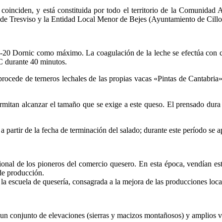
oinciden, y está constituida por todo el territorio de la Comunidad 
e Tresviso y la Entidad Local Menor de Bejes (Ayuntamiento de Cillo
8-20 Dornic como máximo. La coagulación de la leche se efectúa con c
C durante 40 minutos.
 procede de terneros lechales de las propias vacas «Pintas de Cantabria
rmitan alcanzar el tamaño que se exige a este queso. El prensado dura
artir de la fecha de terminación del salado; durante este período se apl
ofesional de los pioneros del comercio quesero. En esta época, vendían 
de producción.
la escuela de quesería, consagrada a la mejora de las producciones loca
 un conjunto de elevaciones (sierras y macizos montañosos) y amplios v