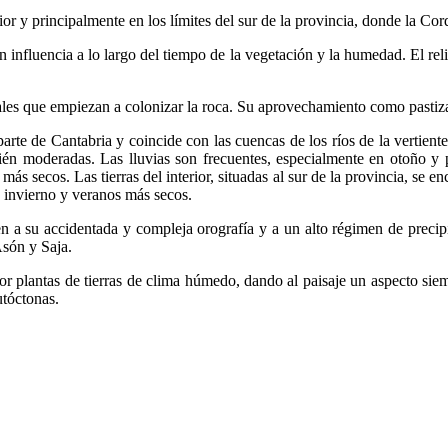
r y principalmente en los límites del sur de la provincia, donde la Cor
n influencia a lo largo del tiempo de la vegetación y la humedad. El rel
tales que empiezan a colonizar la roca. Su aprovechamiento como pastiz
arte de Cantabria y coincide con las cuencas de los ríos de la vertiente
ién moderadas. Las lluvias son frecuentes, especialmente en otoño y 
ás secos. Las tierras del interior, situadas al sur de la provincia, se en
 invierno y veranos más secos.
cen a su accidentada y compleja orografía y a un alto régimen de precipi
Asón y Saja.
r plantas de tierras de clima húmedo, dando al paisaje un aspecto sie
utóctonas.