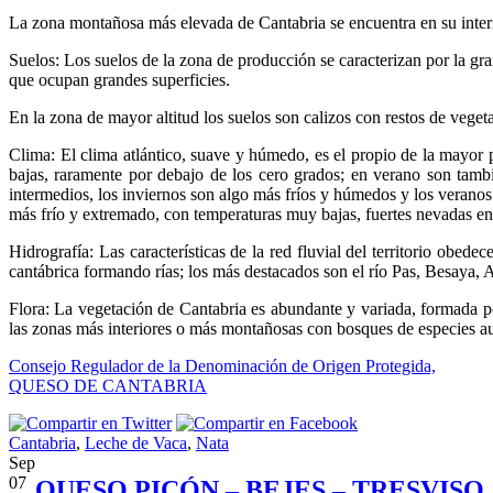
La zona montañosa más elevada de Cantabria se encuentra en su interio
Suelos: Los suelos de la zona de producción se caracterizan por la gra
que ocupan grandes superficies.
En la zona de mayor altitud los suelos son calizos con restos de vege
Clima: El clima atlántico, suave y húmedo, es el propio de la mayor p
bajas, raramente por debajo de los cero grados; en verano son tamb
intermedios, los inviernos son algo más fríos y húmedos y los veranos m
más frío y extremado, con temperaturas muy bajas, fuertes nevadas en
Hidrografía: Las características de la red fluvial del territorio obede
cantábrica formando rías; los más destacados son el río Pas, Besaya, 
Flora: La vegetación de Cantabria es abundante y variada, formada po
las zonas más interiores o más montañosas con bosques de especies a
Consejo Regulador de la Denominación de Origen Protegida,
QUESO DE CANTABRIA
Cantabria
,
Leche de Vaca
,
Nata
Sep
07
QUESO PICÓN – BEJES – TRESVISO