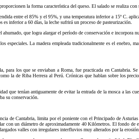
roporcionen la forma característica del queso. El salado se realiza con 
dida entre el 85% y el 95%, y una temperatura inferior a 15º C. aplicán
 es inferior a 60 días, la leche sufrirá un proceso de pasteurización.
el ahumado, que logra alargar el período de conservación e incorpora 
culos especiales. La madera empleada tradicionalmente es el enebro, ma
para los que se enviaban a Roma, fue practicada en Cantabria. Se pue
 como la de Riba Herrera al Perú. Crónicas que hablan sobre los prec
idad que tenían antiguamente de evitar la entrada de la mosca a las cu
ba su conservación.
cia de Cantabria, limita por el poniente con el Principado de Asturias 
ar con un diámetro de aproximadamente 40 Kilómetros. El fondo de esta
alargados valles con irregulares interfluvios muy alterados por la erosi