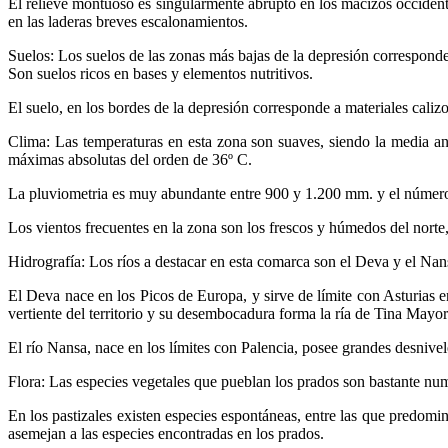
El relieve montuoso es singularmente abrupto en los macizos occidenta
en las laderas breves escalonamientos.
Suelos: Los suelos de las zonas más bajas de la depresión correspond
Son suelos ricos en bases y elementos nutritivos.
El suelo, en los bordes de la depresión corresponde a materiales caliz
Clima: Las temperaturas en esta zona son suaves, siendo la media a
máximas absolutas del orden de 36º C.
La pluviometria es muy abundante entre 900 y 1.200 mm. y el número d
Los vientos frecuentes en la zona son los frescos y húmedos del norte, 
Hidrografía: Los ríos a destacar en esta comarca son el Deva y el Nan
El Deva nace en los Picos de Europa, y sirve de límite con Asturias en
vertiente del territorio y su desembocadura forma la ría de Tina Mayor
El río Nansa, nace en los límites con Palencia, posee grandes desniv
Flora: Las especies vegetales que pueblan los prados son bastante nu
En los pastizales existen especies espontáneas, entre las que predom
asemejan a las especies encontradas en los prados.