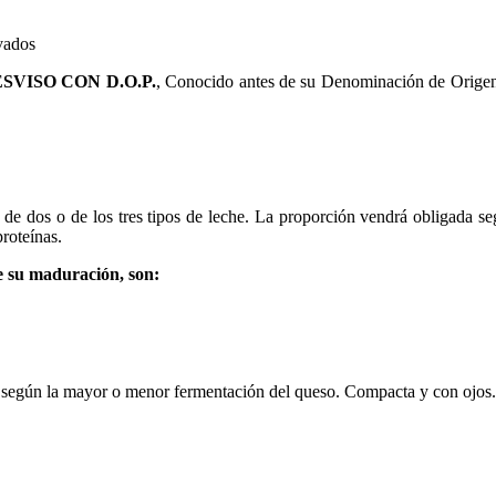
en
vados
QUESO
SVISO CON D.O.P.
, Conocido antes de su Denominación de Origen
PICÓN
–
BEJES
–
TRESVISO
s de dos o de los tres tipos de leche. La proporción vendrá obligada s
roteínas.
de su maduración, son:
, según la mayor o menor fermentación del queso. Compacta y con ojos