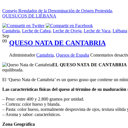
Consejo Regulador de la Denominación de Origen Protegida,
QUESUCOS DE LIÉBANA
Cantabria
,
Leche de Cabra
,
Leche de Oveja
,
Leche de Vaca
,
Liébana
Sep
09
QUESO NATA DE CANTABRIA
Administrador
Cantabria
,
Quesos de España
Comentarios desacti
EL QUESO NATA DE CANTABRIA C
equilibrada.
El ‘Queso Nata de Cantabria’ es un queso graso que contiene un míni
Las características físicas del queso al término de su maduración s
– Peso: entre 400 y 2.800 gramos por unidad.
– Corteza: color hueso y blanda.
– Pasta: color hueso, normalmente desprovista de ojos, textura sólida
– Aroma y sabor: característicos.
Zona Geográfica