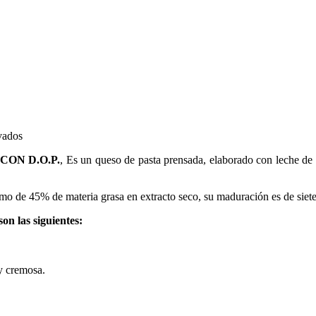
en
vados
QUESO
ON D.O.P.
, Es un queso de pasta prensada, elaborado con leche de 
NATA
DE
CANTABRIA
mo de 45% de materia grasa en extracto seco, su maduración es de siet
on las siguientes:
 y cremosa.