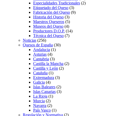
Especialidades Tradicionales
(2)
Etiquetado del Queso
(3)
Fabricación del Queso
(9)
Historia del Queso
(3)
Maestros Queseros
(5)
Museos del Queso
(4)
Productores D.O.P.
(14)
Técnica del Queso
(7)
Noticias
(256)
Quesos de España
(30)
Andalucia
(1)
Asturias
(4)
Cantabria
(3)
Castilla la Mancha
(2)
Castilla y León
(2)
Cataluña
(1)
Extremadura
(3)
Galicia
(4)
Islas Baleares
(2)
Islas Canarias
(3)
La Rioja
(1)
Murcia
(2)
Navarra
(2)
País Vasco
(1)
Regulación y Normativa
(2)