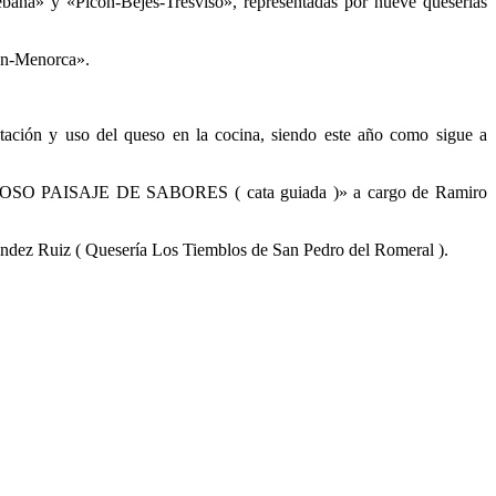
bana» y «Picón-Bejes-Tresviso», representadas por nueve queserías
ón-Menorca».
stación y uso del queso en la cocina, siendo este año como sigue a
O PAISAJE DE SABORES ( cata guiada )» a cargo de Ramiro
 Ruiz ( Quesería Los Tiemblos de San Pedro del Romeral ).