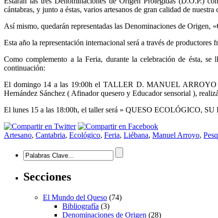
Estarán las tres Denominaciones de Origen Protegidas (D.O.P.) co
cántabras, y junto a éstas, varios artesanos de gran calidad de nuestr
Así mismo, quedarán representadas las Denominaciones de Origen,
Esta año la representación internacional será a través de productores 
Como complemento a la Feria, durante la celebración de ésta, se l
continuación:
El domingo 14 a las 19:00h el TALLER D. MANUEL ARROYO 
Hernández Sánchez ( Afinador quesero y Educador sensorial ), realizá
El lunes 15 a las 18:00h, el taller será » QUESO ECOLÓGICO, S
Artesano
,
Cantabria
,
Ecológico
,
Feria
,
Liébana
,
Manuel Arroyo
,
Pesq
Secciones
El Mundo del Queso
(74)
Bibliografía
(3)
Denominaciones de Origen
(28)