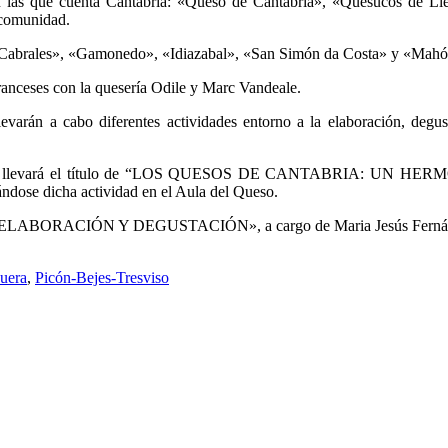
n las que cuenta Cantabria: «Queso de Cantabria», «Quesucos de Lié
a comunidad.
 «Cabrales», «Gamonedo», «Idiazabal», «San Simón da Costa» y «Mah
franceses con la quesería Odile y Marc Vandeale.
levarán a cabo diferentes actividades entorno a la elaboración, degu
llevará el título de “LOS QUESOS DE CANTABRIA: UN HERMOS
ndose dicha actividad en el Aula del Queso.
U ELABORACIÓN Y DEGUSTACIÓN», a cargo de Maria Jesús Fernández
uera
,
Picón-Bejes-Tresviso