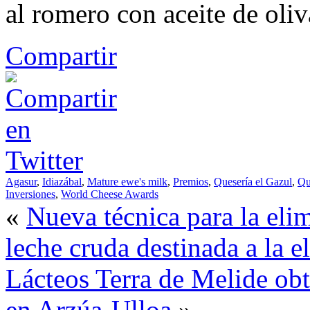
al romero con aceite de oliv
Compartir
Agasur
,
Idiazábal
,
Mature ewe's milk
,
Premios
,
Quesería el Gazul
,
Qu
Inversiones
,
World Cheese Awards
«
Nueva técnica para la eli
leche cruda destinada a la 
Lácteos Terra de Melide obtu
en Arzúa-Ulloa
»