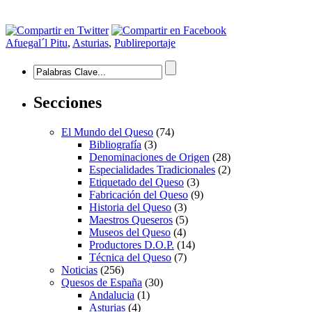
Afuegal´l Pitu
,
Asturias
,
Publireportaje
Secciones
El Mundo del Queso
(74)
Bibliografía
(3)
Denominaciones de Origen
(28)
Especialidades Tradicionales
(2)
Etiquetado del Queso
(3)
Fabricación del Queso
(9)
Historia del Queso
(3)
Maestros Queseros
(5)
Museos del Queso
(4)
Productores D.O.P.
(14)
Técnica del Queso
(7)
Noticias
(256)
Quesos de España
(30)
Andalucia
(1)
Asturias
(4)