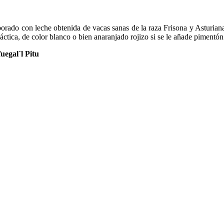
on leche obtenida de vacas sanas de la raza Frisona y Asturiana de
áctica, de color blanco o bien anaranjado rojizo si se le añade pimentón
uegal´l Pitu