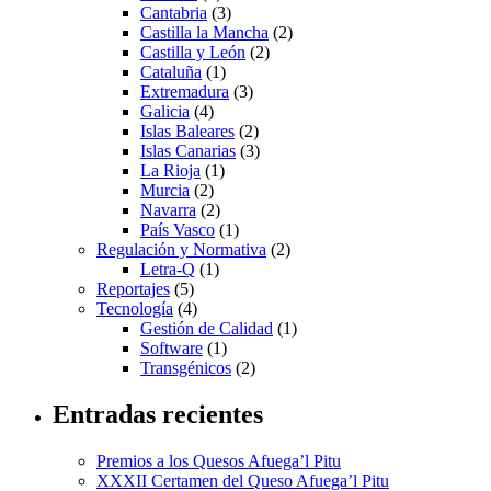
Cantabria
(3)
Castilla la Mancha
(2)
Castilla y León
(2)
Cataluña
(1)
Extremadura
(3)
Galicia
(4)
Islas Baleares
(2)
Islas Canarias
(3)
La Rioja
(1)
Murcia
(2)
Navarra
(2)
País Vasco
(1)
Regulación y Normativa
(2)
Letra-Q
(1)
Reportajes
(5)
Tecnología
(4)
Gestión de Calidad
(1)
Software
(1)
Transgénicos
(2)
Entradas recientes
Premios a los Quesos Afuega’l Pitu
XXXII Certamen del Queso Afuega’l Pitu