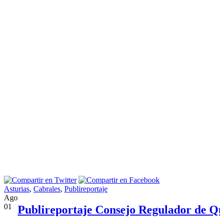
Asturias
,
Cabrales
,
Publireportaje
Ago
01
Publireportaje Consejo Regulador de Qu