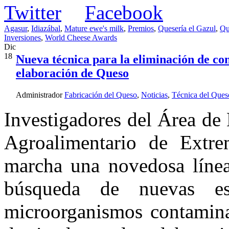
Agasur
,
Idiazábal
,
Mature ewe's milk
,
Premios
,
Quesería el Gazul
,
Qu
Inversiones
,
World Cheese Awards
Dic
18
Nueva técnica para la eliminación de con
elaboración de Queso
Administrador
Fabricación del Queso
,
Noticias
,
Técnica del Ques
Investigadores del Área de 
Agroalimentario de Extre
marcha una novedosa línea 
búsqueda de nuevas es
microorganismos contaminan