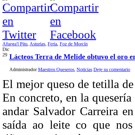
Afuega'l Pitu
,
Asturias
,
Feria
,
Foz de Morcín
Dic
29
Lácteos Terra de Melide obtuvo el oro en
Administrador
Maestros Queseros
,
Noticias
Deje su comentario
El mejor queso de tetilla d
En concreto, en la quesería
andar Salvador Carreira en
saída ao leite co que nos