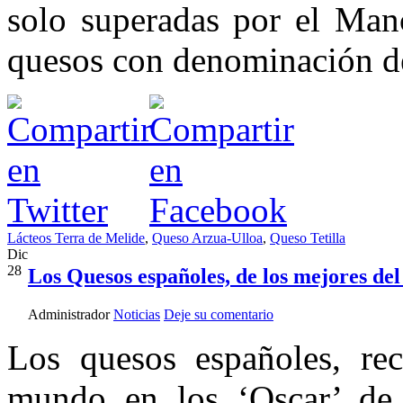
solo superadas por el Man
quesos con denominación de
Lácteos Terra de Melide
,
Queso Arzua-Ulloa
,
Queso Tetilla
Dic
28
Los Quesos españoles, de los mejores de
Administrador
Noticias
Deje su comentario
Los quesos españoles, rec
mundo en los ‘Oscar’ de 