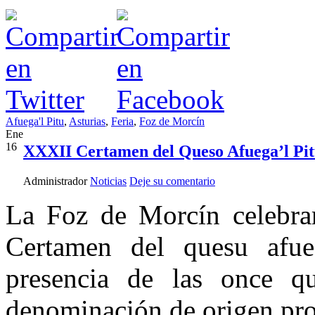
Afuega'l Pitu
,
Asturias
,
Feria
,
Foz de Morcín
Ene
16
XXXII Certamen del Queso Afuega’l Pi
Administrador
Noticias
Deje su comentario
La Foz de Morcín celebra
Certamen del quesu afue
presencia de las once qu
denominación de origen pro