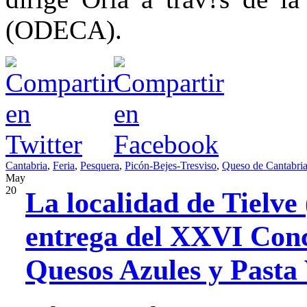
(ODECA).
Cantabria
,
Feria
,
Pesquera
,
Picón-Bejes-Tresviso
,
Queso de Cantabri
May
20
La localidad de Tielve 
entrega del XXVI Conc
Quesos Azules y Pasta