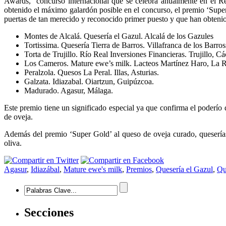
Awards, concurso internacional que se celebra anualmente en el R
obtenido el máximo galardón posible en el concurso, el premio ‘Super
puertas de tan merecido y reconocido primer puesto y que han obteni
Montes de Alcalá. Quesería el Gazul. Alcalá de los Gazules
Tortissima. Quesería Tierra de Barros. Villafranca de los Barro
Torta de Trujillo. Río Real Inversiones Financieras. Trujillo, Cá
Los Cameros. Mature ewe’s milk. Lacteos Martínez Haro, La R
Peralzola. Quesos La Peral. Illas, Asturias.
Galzata. Idiazabal. Oiartzun, Guipúzcoa.
Madurado. Agasur, Málaga.
Este premio tiene un significado especial ya que confirma el poderío 
de oveja.
Además del premio ‘Super Gold’ al queso de oveja curado, queserí
oliva.
Agasur
,
Idiazábal
,
Mature ewe's milk
,
Premios
,
Quesería el Gazul
,
Qu
Secciones