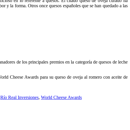
ioso en lo referente a quesos. El citado queso de oveja curado ha
abor y la forma. Otros once quesos españoles que se han quedado a las
anadores de los principales premios en la categoría de quesos de leche
orld Cheese Awards para su queso de oveja al romero con aceite de
,
Río Real Inversiones
,
World Cheese Awards