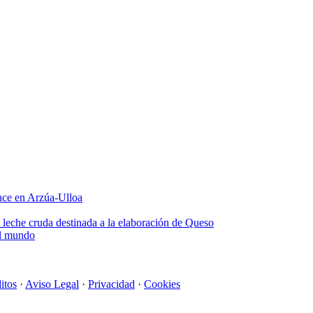
once en Arzúa-Ulloa
 leche cruda destinada a la elaboración de Queso
el mundo
itos
·
Aviso Legal
·
Privacidad
·
Cookies