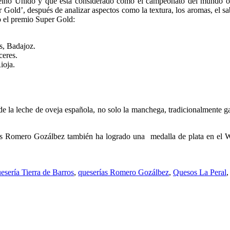
eino Unido y que está considerado como el campeonato del mundo ofic
 Gold’, después de analizar aspectos como la textura, los aromas, el s
o el premio Super Gold:
ss, Badajoz.
ceres.
ioja.
de la leche de oveja española, no solo la manchega, tradicionalmente g
as Romero Gozálbez también ha logrado una medalla de plata en el W
esería Tierra de Barros
,
queserías Romero Gozálbez
,
Quesos La Peral