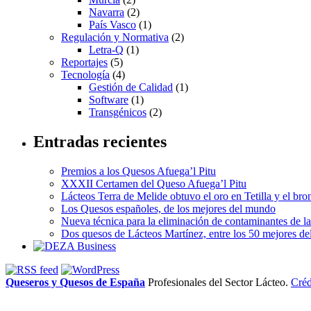
Navarra
(2)
País Vasco
(1)
Regulación y Normativa
(2)
Letra-Q
(1)
Reportajes
(5)
Tecnología
(4)
Gestión de Calidad
(1)
Software
(1)
Transgénicos
(2)
Entradas recientes
Premios a los Quesos Afuega’l Pitu
XXXII Certamen del Queso Afuega’l Pitu
Lácteos Terra de Melide obtuvo el oro en Tetilla y el br
Los Quesos españoles, de los mejores del mundo
Nueva técnica para la eliminación de contaminantes de la
Dos quesos de Lácteos Martínez, entre los 50 mejores d
Queseros y Quesos de España
Profesionales del Sector Lácteo.
Créd