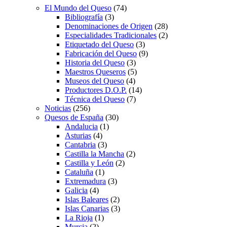
El Mundo del Queso
(74)
Bibliografía
(3)
Denominaciones de Origen
(28)
Especialidades Tradicionales
(2)
Etiquetado del Queso
(3)
Fabricación del Queso
(9)
Historia del Queso
(3)
Maestros Queseros
(5)
Museos del Queso
(4)
Productores D.O.P.
(14)
Técnica del Queso
(7)
Noticias
(256)
Quesos de España
(30)
Andalucia
(1)
Asturias
(4)
Cantabria
(3)
Castilla la Mancha
(2)
Castilla y León
(2)
Cataluña
(1)
Extremadura
(3)
Galicia
(4)
Islas Baleares
(2)
Islas Canarias
(3)
La Rioja
(1)
Murcia
(2)