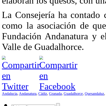
elaboran los quesos, con un
La Consejería ha contado c
como la asociación de que
Fundación Andanatura y el
Valle de Guadalhorce.
Andalucia
,
Andanatura
,
Cádiz
,
Granada
,
Guadalhorce
,
Quesandaluz
,