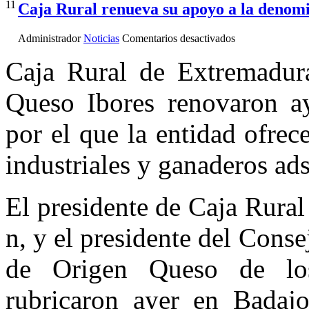
11
Caja Rural renueva su apoyo a la denom
en
Administrador
Noticias
Comentarios desactivados
Caja
Rural
Caja Rural de Extremadur
renueva
su
Queso Ibores renovaron ay
apoyo
a
la
por el que la entidad ofrec
denominaci?
n
industriales y ganaderos adsc
Queso
Ibores
El presidente de Caja Rura
n, y el presidente del Con
de Origen Queso de los
rubricaron ayer en Badaj