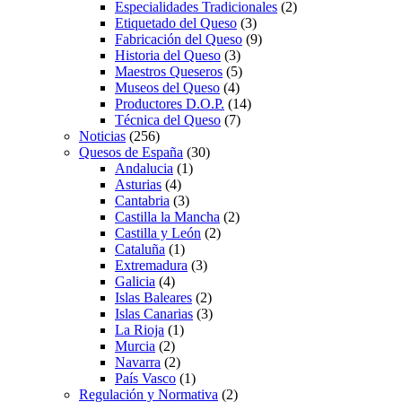
Especialidades Tradicionales
(2)
Etiquetado del Queso
(3)
Fabricación del Queso
(9)
Historia del Queso
(3)
Maestros Queseros
(5)
Museos del Queso
(4)
Productores D.O.P.
(14)
Técnica del Queso
(7)
Noticias
(256)
Quesos de España
(30)
Andalucia
(1)
Asturias
(4)
Cantabria
(3)
Castilla la Mancha
(2)
Castilla y León
(2)
Cataluña
(1)
Extremadura
(3)
Galicia
(4)
Islas Baleares
(2)
Islas Canarias
(3)
La Rioja
(1)
Murcia
(2)
Navarra
(2)
País Vasco
(1)
Regulación y Normativa
(2)