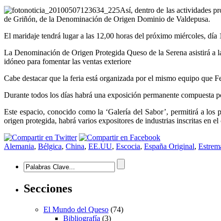
40
Así, dentro de las actividades p
exportadores
de Griñón, de la Denominación de Origen Dominio de Valdepusa.
y
distribuidores
El maridaje tendrá lugar a las 12,00 horas del próximo miércoles, día 
de
24
La Denominación de Origen Protegida Queso de la Serena asistirá a la
países
idóneo para fomentar las ventas exteriore
en
el
Cabe destacar que la feria está organizada por el mismo equipo que F
certamen
‘España
Durante todos los días habrá una exposición permanente compuesta por 
Original’
Este espacio, conocido como la ‘Galería del Sabor’, permitirá a los 
origen protegida, habrá varios expositores de industrias inscritas en el
Alemania
,
Bélgica
,
China
,
EE.UU
,
Escocia
,
España Original
,
Estrem
Secciones
El Mundo del Queso
(74)
Bibliografía
(3)