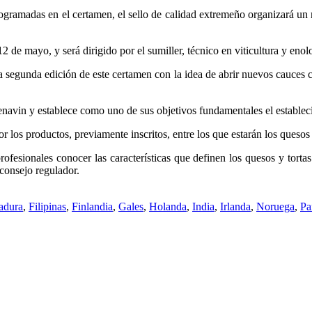
rogramadas en el certamen, el sello de calidad extremeño organizará un
12 de mayo, y será dirigido por el sumiller, técnico en viticultura y en
 segunda edición de este certamen con la idea de abrir nuevos cauces c
enavin y establece como uno de sus objetivos fundamentales el estableci
los productos, previamente inscritos, entre los que estarán los quesos
profesionales conocer las características que definen los quesos y tort
 consejo regulador.
adura
,
Filipinas
,
Finlandia
,
Gales
,
Holanda
,
India
,
Irlanda
,
Noruega
,
Pa