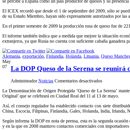
se percibe a España como un país productor de quesos y su presencia 
El ICEX recordó que desde el 1 de septiembre del 2009, sólo se puede
de su Estado Miembro, hayan sido expresamente autorizados por las auto
En el primer semestre de 2009 la producción rusa de queso fue de 22
El informe también indica que a medida que mejore la situación econó
extranjeros, ya que Rusia no cuenta con suficiente cabaña ganadera p
Alemania
,
exportación
,
Finlandia
,
Holanda
,
Lituania
,
Queso Manche
May
07
La DOP Queso de la Serena se reunirá co
en
Administrador
Noticias
Comentarios desactivados
La
La Denominación de Origen Protegida ‘Queso de La Serena’ mantend
DOP
Original’ que se celebrará en Ciudad Real del 11 al 13 de mayo.
Queso
de
Así, el consejo regulador ha establecido contacto con siete distribu
la
China, Escocia, Filipinas, Finlandia, Gales, Holanda, India, Irlanda
Serena
se
Según informa la DOP en nota de prensa, esta es la segunda ocasión en
reunirá
y en la que en 2008 mantuvo contactos comerciales con importadores y
con