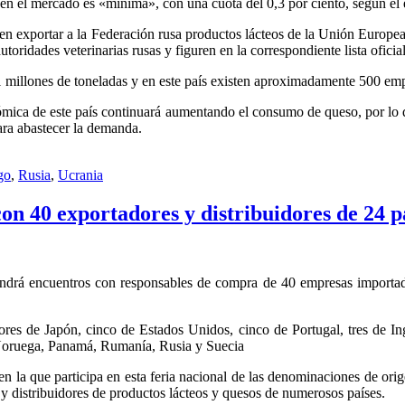
en el mercado es «mínima», con una cuota del 0,3 por ciento, según el 
n exportar a la Federación rusa productos lácteos de la Unión Europea
ridades veterinarias rusas y figuren en la correspondiente lista oficial
1 millones de toneladas y en este país existen aproximadamente 500 emp
mica de este país continuará aumentando el consumo de queso, por lo que
ara abastecer la demanda.
go
,
Rusia
,
Ucrania
n 40 exportadores y distribuidores de 24 p
rá encuentros con responsables de compra de 40 empresas importador
idores de Japón, cinco de Estados Unidos, cinco de Portugal, tres de I
, Noruega, Panamá, Rumanía, Rusia y Suecia
 la que participa en esta feria nacional de las denominaciones de orig
 distribuidores de productos lácteos y quesos de numerosos países.