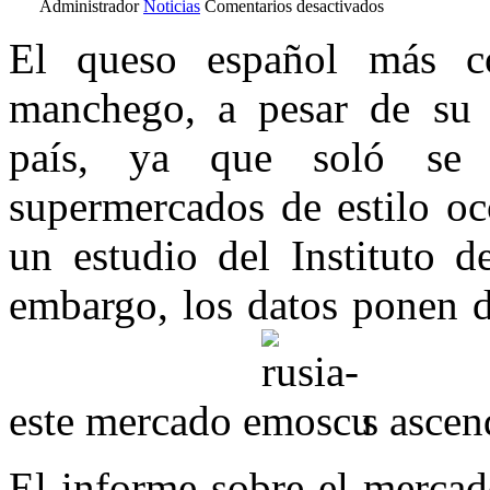
en
Administrador
Noticias
Comentarios desactivados
Rusia
conoce
El queso español más c
el
queso
manchego, a pesar de su e
manchego
país, ya que soló se 
supermercados de estilo oc
un estudio del Instituto 
embargo, los datos ponen d
este mercado e
s ascen
El informe sobre el mercad