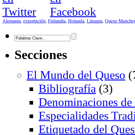
Alemania
,
exportación
,
Finlandia
,
Holanda
,
Lituania
,
Queso Manche
Secciones
El Mundo del Queso
(
Bibliografía
(3)
Denominaciones de
Especialidades Trad
Etiquetado del Que