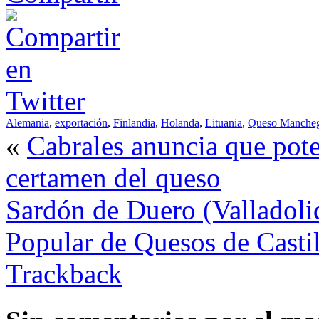
Alemania
,
exportación
,
Finlandia
,
Holanda
,
Lituania
,
Queso Manche
«
Cabrales anuncia que pote
certamen del queso
Sardón de Duero (Valladoli
Popular de Quesos de Casti
Trackback