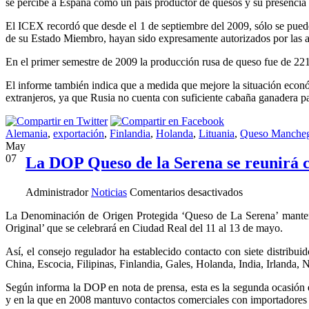
se percibe a España como un país productor de quesos y su presencia 
El ICEX recordó que desde el 1 de septiembre del 2009, sólo se puede
de su Estado Miembro, hayan sido expresamente autorizados por las auto
En el primer semestre de 2009 la producción rusa de queso fue de 22
El informe también indica que a medida que mejore la situación econó
extranjeros, ya que Rusia no cuenta con suficiente cabaña ganadera p
Alemania
,
exportación
,
Finlandia
,
Holanda
,
Lituania
,
Queso Manche
May
07
La DOP Queso de la Serena se reunirá co
en
Administrador
Noticias
Comentarios desactivados
La
La Denominación de Origen Protegida ‘Queso de La Serena’ mantend
DOP
Original’ que se celebrará en Ciudad Real del 11 al 13 de mayo.
Queso
de
Así, el consejo regulador ha establecido contacto con siete distribu
la
China, Escocia, Filipinas, Finlandia, Gales, Holanda, India, Irlanda
Serena
se
Según informa la DOP en nota de prensa, esta es la segunda ocasión en
reunirá
y en la que en 2008 mantuvo contactos comerciales con importadores y
con