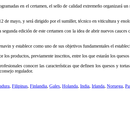
rogramadas en el certamen, el sello de calidad extremeño organizará un
12 de mayo, y será dirigido por el sumiller, técnico en viticultura y en
 segunda edición de este certamen con la idea de abrir nuevos cauces c
enavin y establece como uno de sus objetivos fundamentales el estableci
los productos, previamente inscritos, entre los que estarán los quesos
profesionales conocer las características que definen los quesos y tort
 consejo regulador.
adura
,
Filipinas
,
Finlandia
,
Gales
,
Holanda
,
India
,
Irlanda
,
Noruega
,
Pa