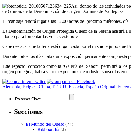
40
Así, dentro de las actividades p
exportadores
de Griñón, de la Denominación de Origen Dominio de Valdepusa.
y
distribuidores
El maridaje tendrá lugar a las 12,00 horas del próximo miércoles, día 
de
24
La Denominación de Origen Protegida Queso de la Serena asistirá a la
países
idóneo para fomentar las ventas exteriore
en
el
Cabe destacar que la feria está organizada por el mismo equipo que F
certamen
‘España
Durante todos los días habrá una exposición permanente compuesta por 
Original’
Este espacio, conocido como la ‘Galería del Sabor’, permitirá a los 
origen protegida, habrá varios expositores de industrias inscritas en el
Alemania
,
Bélgica
,
China
,
EE.UU
,
Escocia
,
España Original
,
Estrem
Secciones
El Mundo del Queso
(74)
Bibliografía
(3)