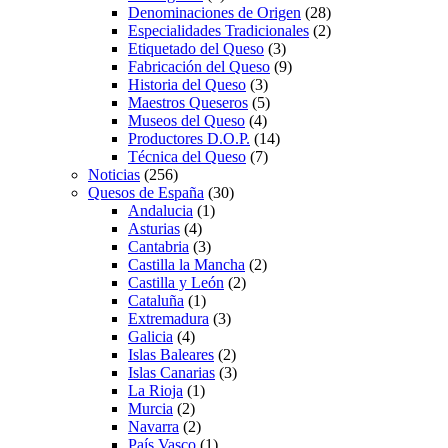
Denominaciones de Origen
(28)
Especialidades Tradicionales
(2)
Etiquetado del Queso
(3)
Fabricación del Queso
(9)
Historia del Queso
(3)
Maestros Queseros
(5)
Museos del Queso
(4)
Productores D.O.P.
(14)
Técnica del Queso
(7)
Noticias
(256)
Quesos de España
(30)
Andalucia
(1)
Asturias
(4)
Cantabria
(3)
Castilla la Mancha
(2)
Castilla y León
(2)
Cataluña
(1)
Extremadura
(3)
Galicia
(4)
Islas Baleares
(2)
Islas Canarias
(3)
La Rioja
(1)
Murcia
(2)
Navarra
(2)
País Vasco
(1)