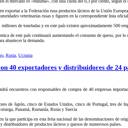
en el mercado es «mínima», con una cuota del 0,3 por ciento, según el 
n exportar a la Federación rusa productos lácteos de la Unión Europea
ridades veterinarias rusas y figuren en la correspondiente lista oficial
1 millones de toneladas y en este país existen aproximadamente 500 emp
mica de este país continuará aumentando el consumo de queso, por lo que
ara abastecer la demanda.
go
,
Rusia
,
Ucrania
n 40 exportadores y distribuidores de 24 p
rá encuentros con responsables de compra de 40 empresas importador
idores de Japón, cinco de Estados Unidos, cinco de Portugal, tres de I
, Noruega, Panamá, Rumanía, Rusia y Suecia
 la que participa en esta feria nacional de las denominaciones de orig
 distribuidores de productos lácteos y quesos de numerosos países.