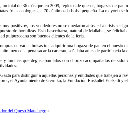
 un total de 36 más que en 2009, repletos de quesos, hogazas de pan reci
as fritas ecológicas, a 70 céntimos la bolsa pequeña. La mayoría se hal
 «muy positivo», los vendedores no se quedaron atrás. «La crisis se s
esto de hortalizas. Esta baserritarra, natural de Mallabia, se felicita
ad guipuzcoana son buenos clientes de la feria.
mpras en varias bolsas tras adquirir una hogaza de pan en el puesto de J
l año merece la pena sacar la cartera», señalaba antes de partir hacia l
y familias que degustaban talos con chorizo acompañados de sidra o 
tividades.
zta para distinguir a aquellas personas y entidades que trabajen a favo
oro-, el Ayuntamiento de Gernika, la Fundación Euskaltel Euskadi y el c
lador del Queso Manchego
»