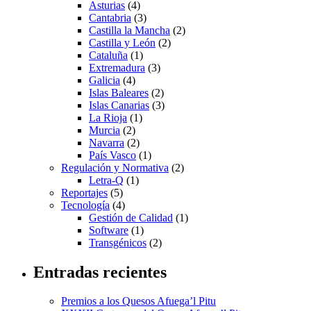
Asturias
(4)
Cantabria
(3)
Castilla la Mancha
(2)
Castilla y León
(2)
Cataluña
(1)
Extremadura
(3)
Galicia
(4)
Islas Baleares
(2)
Islas Canarias
(3)
La Rioja
(1)
Murcia
(2)
Navarra
(2)
País Vasco
(1)
Regulación y Normativa
(2)
Letra-Q
(1)
Reportajes
(5)
Tecnología
(4)
Gestión de Calidad
(1)
Software
(1)
Transgénicos
(2)
Entradas recientes
Premios a los Quesos Afuega’l Pitu