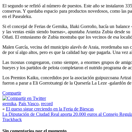
El segundo se refirió al número de puestos. Este año se instalaron 335,
conservas. Y quedaba espacio para productos novedosos, como las patat
en el Pasealeku.
Si el concejal de Ferias de Gernika, Iñaki Gorroño, hacía un balance
y las ventas están siendo buenas», apuntaba Arantza Zubia desde su pu
Oñati. El entusiasmo de Zubia mostraba que los vecinos de esa localid
Malen García, vecina del municipio alavés de Araia, reordenaba sus co
de por sí algo altos, pero es que la calidad hay que pagarla. Una vez a
Las txosnas congregaron, como siempre, a enormes grupos de amigos 
bueyes y los partidos de pelota completaron el nutrido programa de ac
Los Premios Kaiku, concedidos por la asociación guipuzcoana Artzai Ga
fueron a parar a Eli Gorrotxategi de la Quesería La Leze -galardón de 
Compartir
gernika
,
País Vasco
,
record
«
El queso sigue creciendo en la Feria de Biescas
La Diputación de Ciudad Real aporta 20.000 euros al Consejo Regu
Trackback
Sin comentarios
por el momento