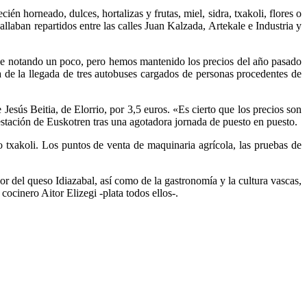
én horneado, dulces, hortalizas y frutas, miel, sidra, txakoli, flores o
laban repartidos entre las calles Juan Kalzada, Artekale e Industria y
igue notando un poco, pero hemos mantenido los precios del año pasado
ba de la llegada de tres autobuses cargados de personas procedentes de
esús Beitia, de Elorrio, por 3,5 euros. «Es cierto que los precios son
a estación de Euskotren tras una agotadora jornada de puesto en puesto.
txakoli. Los puntos de venta de maquinaria agrícola, las pruebas de
r del queso Idiazabal, así como de la gastronomía y la cultura vascas,
ocinero Aitor Elizegi -plata todos ellos-.