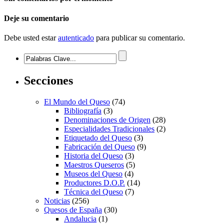
Deje su comentario
Debe usted estar
autenticado
para publicar su comentario.
Secciones
El Mundo del Queso
(74)
Bibliografía
(3)
Denominaciones de Origen
(28)
Especialidades Tradicionales
(2)
Etiquetado del Queso
(3)
Fabricación del Queso
(9)
Historia del Queso
(3)
Maestros Queseros
(5)
Museos del Queso
(4)
Productores D.O.P.
(14)
Técnica del Queso
(7)
Noticias
(256)
Quesos de España
(30)
Andalucia
(1)