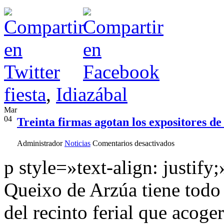
fiesta
,
Idiazábal
Mar
04
Treinta firmas agotan los expositores d
en
Administrador
Noticias
Comentarios desactivados
Treinta
firmas
p style=»text-align: justify
agotan
los
Queixo de Arzúa tiene todo l
expositores
de
la
del recinto ferial que acoge
«Festa
do