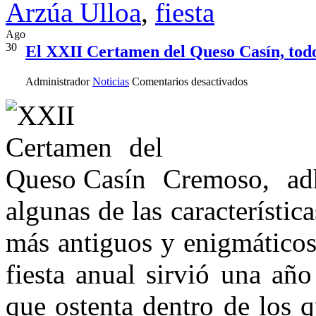
Arzúa Ulloa
,
fiesta
Ago
30
El XXII Certamen del Queso Casín, todo
en
Administrador
Noticias
Comentarios desactivados
El
XXII
Certamen
del
Queso
Casín,
todo
Cremoso, adh
un
éxito
algunas de las característic
más antiguos y enigmáticos
fiesta anual sirvió una añ
que ostenta dentro de los 