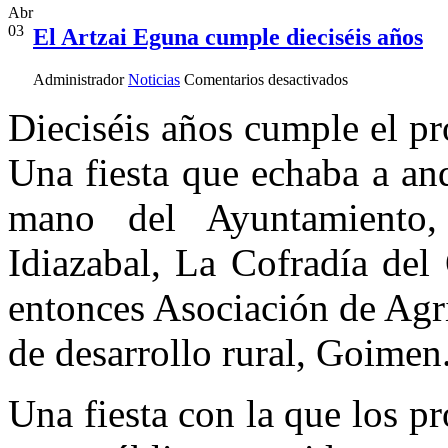
Abr
03
El Artzai Eguna cumple dieciséis años
en
Administrador
Noticias
Comentarios desactivados
El
Artzai
Dieciséis años cumple el p
Eguna
cumple
Una fiesta que echaba a an
dieciséis
años
mano del Ayuntamiento
Idiazabal, La Cofradía del
entonces Asociación de Agr
de desarrollo rural, Goimen
Una fiesta con la que los p