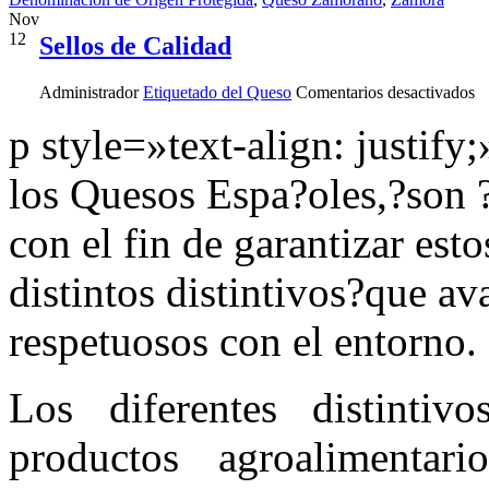
Nov
12
Sellos de Calidad
e
Administrador
Etiquetado del Queso
Comentarios desactivados
Se
d
p style=»text-align: justify
Ca
los Quesos Espa?oles,?son ?
con el fin de garantizar est
distintos distintivos?que av
respetuosos con el entorno.
Los diferentes distintiv
productos agroalimentari