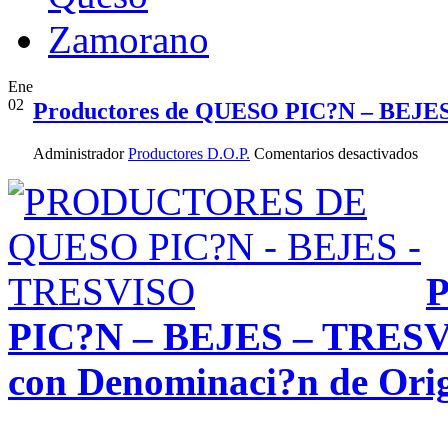
Ene
02
Productores de QUESO PIC?N – BEJE
en
Administrador
Productores D.O.P.
Comentarios desactivados
Prod
de
QU
PIC
N
–
BEJ
–
TRE
PIC?N – BEJES – TRES
con Denominaci?n de Orig