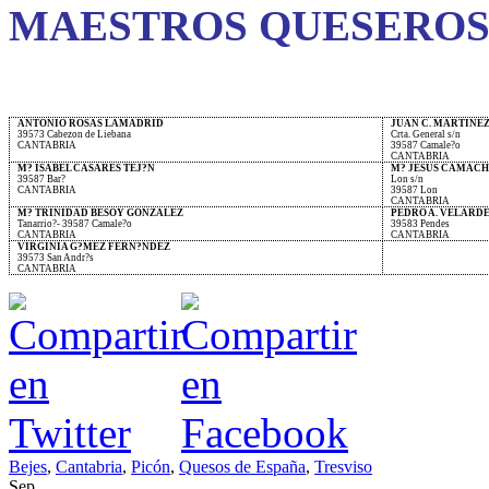
MAESTROS QUESEROS
ANTONIO ROSAS LAMADRID
JUAN C. MARTINE
39573 Cabezon de Liebana
Crta. General s/n
CANTABRIA
39587 Camale?o
CANTABRIA
M? ISABEL CASARES TEJ?N
M? JESUS CAMAC
39587 Bar?
Lon s/n
CANTABRIA
39587 Lon
CANTABRIA
M? TRINIDAD BESOY GONZALEZ
PEDRO A. VELARD
Tanarrio?- 39587 Camale?o
39583 Pendes
CANTABRIA
CANTABRIA
VIRGINIA G?MEZ FERN?NDEZ
39573 San Andr?s
CANTABRIA
Bejes
,
Cantabria
,
Picón
,
Quesos de España
,
Tresviso
Sep