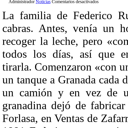
en
Administrador
Noticias
Comentarios desactivados
Quesos
de
La familia de Federico R
la
Alpujarra,
cabras. Antes, venía un 
el
sabor
de
recoger la leche, pero «c
lo
auténtico
todos los días, así que 
tirarla. Comenzaron «con un
un tanque a Granada cada d
un camión y en vez de un
granadina dejó de fabricar
Forlasa, en Ventas de Zafarr