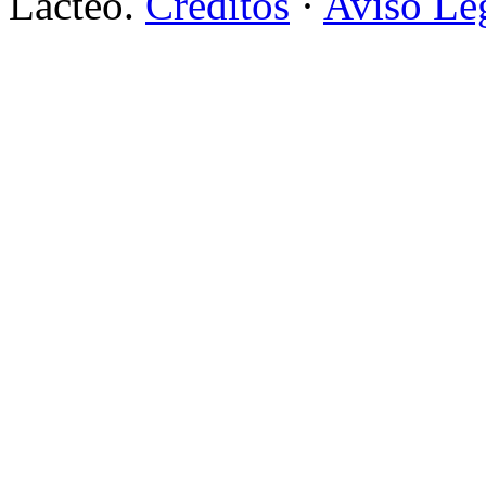
Lácteo.
Créditos
·
Aviso Le