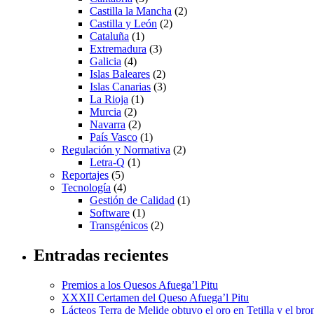
Castilla la Mancha
(2)
Castilla y León
(2)
Cataluña
(1)
Extremadura
(3)
Galicia
(4)
Islas Baleares
(2)
Islas Canarias
(3)
La Rioja
(1)
Murcia
(2)
Navarra
(2)
País Vasco
(1)
Regulación y Normativa
(2)
Letra-Q
(1)
Reportajes
(5)
Tecnología
(4)
Gestión de Calidad
(1)
Software
(1)
Transgénicos
(2)
Entradas recientes
Premios a los Quesos Afuega’l Pitu
XXXII Certamen del Queso Afuega’l Pitu
Lácteos Terra de Melide obtuvo el oro en Tetilla y el br