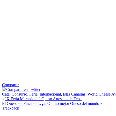
Compartir
Cata
,
Consurso
,
Feria
,
Internacional
,
Islas Canarias
,
World Cheese A
«
IX Feria Mercado del Queso Artesano de Teba
El Queso de Finca de Uga, Quinto mejor Queso del mundo
»
Trackback