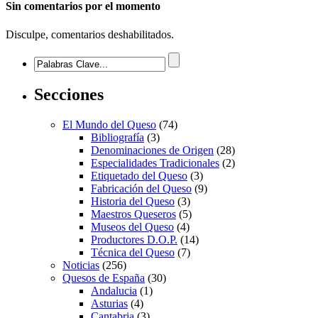
Sin comentarios
por el momento
Disculpe, comentarios deshabilitados.
Secciones
El Mundo del Queso
(74)
Bibliografía
(3)
Denominaciones de Origen
(28)
Especialidades Tradicionales
(2)
Etiquetado del Queso
(3)
Fabricación del Queso
(9)
Historia del Queso
(3)
Maestros Queseros
(5)
Museos del Queso
(4)
Productores D.O.P.
(14)
Técnica del Queso
(7)
Noticias
(256)
Quesos de España
(30)
Andalucia
(1)
Asturias
(4)
Cantabria
(3)