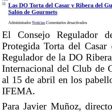
11
Las DO Torta del Casar y Ribera del Gu
Salón de Gourmets
en
Administrador
Noticias
Comentarios desactivados
Las
DO
El Consejo Regulador d
Torta
del
Protegida Torta del Casar 
Casar
y
Ribera
Regulador de la DO Ribera
del
Guadiana
Internacional del Club de 
se
unen
de
al 15 de abril en los pabell
nuevo
en
IFEMA.
la
XXIV
edición
Para Javier Muñoz, directo
del
Salón