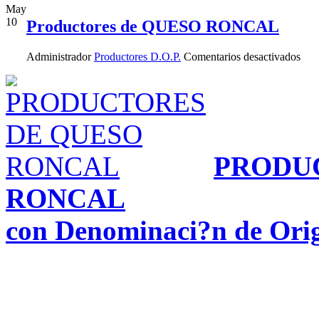
May
10
Productores de QUESO RONCAL
en
Administrador
Productores D.O.P.
Comentarios desactivados
Pro
de
QU
RO
PRODU
RONCAL
con Denominaci?n de Orig