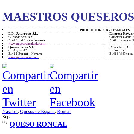
MAESTROS QUESEROS
PRODUCTORES ARTESANALES
B.D. Uztarrotze S.L.
Empresa Navarra
C/ Espandoia, s/n
Carretera Garde
31418 Uzt?rroz – Navarra
31415 Ronca – N
www.quesoroncalekia.com
Quesos Larra S.L.
Roncalat S.A.
C/ Mayor, 42
Espandoia
31412 Burgui – Navarra
31413 Vid?ngoz 
www.quesoslarra.com
Navarra
,
Quesos de España
,
Roncal
Sep
05
QUESO RONCAL