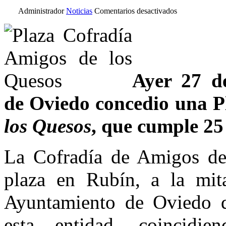
en
Administrador
Noticias
Comentarios desactivados
Reconocimient
para
la
Cofradia
Amigos
de
los
Ayer 27 d
Quesos
de Oviedo concedio una P
los Quesos
, que cumple 25
La Cofradía de Amigos de
plaza en Rubín, a la mit
Ayuntamiento de Oviedo qu
esta entidad, coincidi