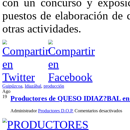
con un concurso y exposic
puestos de elaboración de 
otras actividades.
Guipúzcoa
,
Idiazábal
,
producción
Ago
19
Productores de QUESO IDIAZ?BAL en
en
Administrador
Productores D.O.P.
Comentarios desactivados
Prod
de
QU