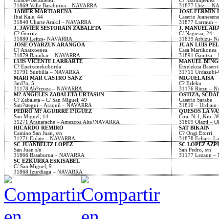
Udabe-Beramendi
C? Martinpenea
31869 Valle Basaburua – NAVARRA
31877 Uitzi – 
JABIER MARTIARENA
JOSE FERMIN 
Ibai Kale, 44
Caserio Juanesene
31840 Uharte Arakil – NAVARRA
31877 Larraun 
J. JAVIER SESTORAIN ZABALETA
J. MANUEL AR
C? Gorritz
C/ Nagusia, 24
31880 Leitza- NAVARRA
31839 Arbizu-
JOSE OYARZUN ARANGOA
JUAN LUIS PE
C? Anatxoenea
Casa Martikonea
31879 Baraibar – NAVARRA
31891 Gaintza 
LUIS VICENTE LARRARTE
MANUEL BENG
C? Epetxenekoborda
Etxelekua Baserri
31791 Sunbilla – NAVARRA
31711 Urdazubi
MARI MAR CASTRO SANZ
MIGUEL AISA
Jard?n, 5
C? Erleku
31178 Ab?rzuza – NAVARRA
31176 Riezu –
M? ANGELES ZABALETA URTASUN
OSTIZA, SCDAD
C? Zabaleta – C/ San Miguel, 49
Caserio Sarabe
Satr?stegui – Araquil – NAVARRA
31810 – Urdiai
PEDRO M? AGUIRRE I?IGUEZ
QUESOS LA V
San Miguel, 14
Ctra. N-1, Km. 3
31271 Aranarache – Amezcoa Alta?NAVARRA
31809 Olazti – 
RICARDO REMIRO
SAT BIKAIN
Camino San Juan, s/n
C? Ongi Etorri
31271 Eulate – NAVARRA
31878 Echarri 
SC JUANBELTZ LOPEZ
SC LOPEZ AZP
San Juan s/n
San Pedro, s/n
31866 Basaburua – NAVARRA
31177 Lezaun 
SC EZKURRA ESKISABEL
C/ San Miguel, 9
31868 Izurdiaga – NAVARRA