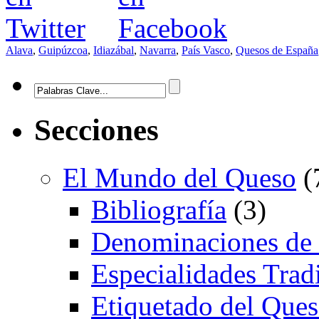
Alava
,
Guipúzcoa
,
Idiazábal
,
Navarra
,
País Vasco
,
Quesos de España
Secciones
El Mundo del Queso
(
Bibliografía
(3)
Denominaciones de
Especialidades Trad
Etiquetado del Que