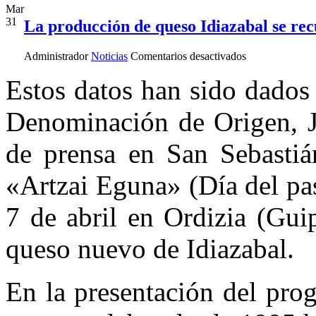
Mar
31
La producción de queso Idiazabal se rec
en
Administrador
Noticias
Comentarios desactivados
La
producción
Estos datos han sido dados 
de
queso
Denominación de Origen, J
Idiazabal
se
recupera,
de prensa en San Sebastiá
con
1.387.936
«Artzai Eguna» (Día del pas
kilos
en
2009
7 de abril en Ordizia (Gui
queso nuevo de Idiazabal.
En la presentación del prog