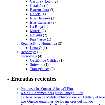
Castilla y León
(2)
Cataluña
(1)
Extremadura
(3)
Galicia
(4)
Islas Baleares
(2)
Islas Canarias
(3)
La Rioja
(1)
Murcia
(2)
Navarra
(2)
País Vasco
(1)
Regulación y Normativa
(2)
Letra-Q
(1)
Reportajes
(5)
Tecnología
(4)
Gestión de Calidad
(1)
Software
(1)
Transgénicos
(2)
Entradas recientes
Premios a los Quesos Afuega’l Pitu
XXXII Certamen del Queso Afuega’l Pitu
Lácteos Terra de Melide obtuvo el oro en Tetilla y el br
Los Quesos españoles, de los mejores del mundo