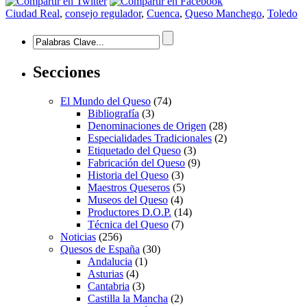
Ciudad Real
,
consejo regulador
,
Cuenca
,
Queso Manchego
,
Toledo
Secciones
El Mundo del Queso
(74)
Bibliografía
(3)
Denominaciones de Origen
(28)
Especialidades Tradicionales
(2)
Etiquetado del Queso
(3)
Fabricación del Queso
(9)
Historia del Queso
(3)
Maestros Queseros
(5)
Museos del Queso
(4)
Productores D.O.P.
(14)
Técnica del Queso
(7)
Noticias
(256)
Quesos de España
(30)
Andalucia
(1)
Asturias
(4)
Cantabria
(3)
Castilla la Mancha
(2)