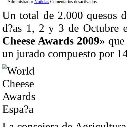
en
Administrador
Noticias
Comentarios desactivados
2.000
Quesos
Un total de 2.000 quesos d
en
la
d?as 1, 2 y 3 de Octubre e
Feria
Internacional
de
Cheese Awards 2009
» que
Canarias
un jurado compuesto por 14
La consejera de Agricultur